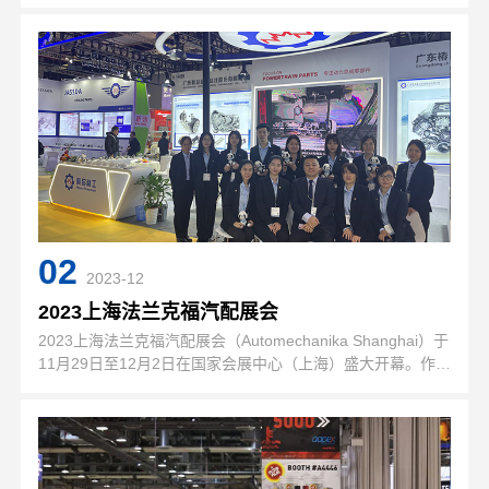
伊斯坦布尔TUYAP展览会议中心成功举办。该展会始于2001
年，是欧亚中间地区汽车制造、销售及维修领域…
02
2023-12
2023上海法兰克福汽配展会
2023上海法兰克福汽配展会（Automechanika Shanghai）于
11月29日至12月2日在国家会展中心（上海）盛大开幕。作为
汽配件领域起步较早的老字号品牌，航品精工凭借强大的品牌
魅力和过硬的产品实力，吸引了众多客户驻足参观与咨…