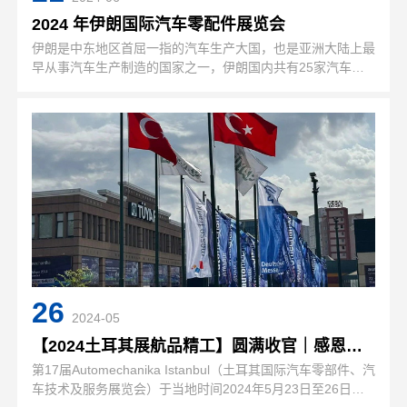
2024 年伊朗国际汽车零配件展览会
伊朗是中东地区首屈一指的汽车生产大国，也是亚洲大陆上最
早从事汽车生产制造的国家之一，伊朗国内共有25家汽车生
产企业，产品包括轻型与重型车辆。这些汽车生产企业全都与
世界著名的汽车生产企业建立了合作关系，如法国的标致和雪
铁龙，德国的大众，日本的…
26
2024-05
【2024土耳其展航品精工】圆满收官｜感恩遇见，落幕不散场，未来精彩继续～
第17届Automechanika Istanbul（土耳其国际汽车零部件、汽
车技术及服务展览会）于当地时间2024年5月23日至26日在